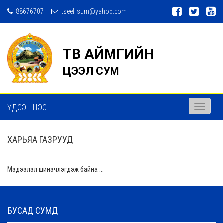
88676707
tseel_sum@yahoo.com
ТӨВ АЙМГИЙН
ЦЭЭЛ СУМ
ҮНДСЭН ЦЭС
Toggle
navigati
ХАРЬЯА ГАЗРУУД
Мэдээлэл шинэчлэгдэж байна ...
БУСАД СУМД