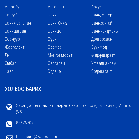
Алтанбулаг
Аргалант
Архуст
Батсүмбэр
Баян
Баяндэлгэр
Баянжаргалан
Баян-Өнжүүл
Баянхангай
Баянцагаан
Баянцогт
Баянчандмань
Борнуур
Бүрэн
Дэлгэрхаан
Жаргалант
Заамар
Зуунмод
Лүн
Мөнгөнморьт
Өндөрширээт
Сүмбэр
Сэргэлэн
Угтаалцайдам
Цээл
Эрдэнэ
Эрдэнэсант
ХОЛБОО БАРИХ
Засаг даргын Тамгын газрын байр, Цээл сум, Төв аймаг, Монгол
улс
88676707
tseel_sum@yahoo.com