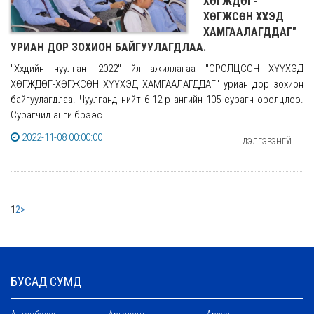
ХӨГЖДӨГ-
ХӨГЖСӨН ХҮҮХЭД
ХАМГААЛАГДДАГ"
УРИАН ДОР ЗОХИОН БАЙГУУЛАГДЛАА.
"Хүүхдийн чуулган -2022" үйл ажиллагаа "ОРОЛЦСОН ХҮҮХЭД
ХӨГЖДӨГ-ХӨГЖСӨН ХҮҮХЭД ХАМГААЛАГДДАГ" уриан дор зохион
байгуулагдлаа. Чуулганд нийт 6-12-р ангийн 105 сурагч оролцлоо.
Сурагчид анги бүрээс ...
2022-11-08 00:00:00
ДЭЛГЭРЭНГҮЙ..
1
2
>
БУСАД СУМД