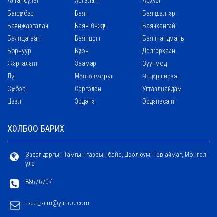
Алтанбулаг
Аргалант
Архуст
Батсүмбэр
Баян
Баяндэлгэр
Баянжаргалан
Баян-Өнжүүл
Баянхангай
Баянцагаан
Баянцогт
Баянчандмань
Борнуур
Бүрэн
Дэлгэрхаан
Жаргалант
Заамар
Зуунмод
Лүн
Мөнгөнморьт
Өндөрширээт
Сүмбэр
Сэргэлэн
Угтаалцайдам
Цээл
Эрдэнэ
Эрдэнэсант
ХОЛБОО БАРИХ
Засаг даргын Тамгын газрын байр, Цээл сум, Төв аймаг, Монгол
улс
88676707
tseel_sum@yahoo.com