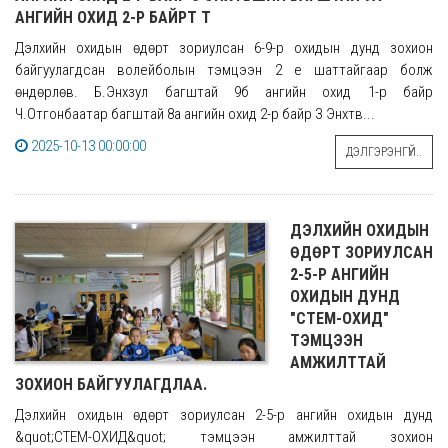
АНГИЙН ОХИД 2-Р БАЙРТ Т
Дэлхийн охидын өдөрт зориулсан 6-9-р охидын дунд зохион
байгуулагдсан волейболын тэмцээн 2 үе шаттайгаар болж
өндөрлөв. Б.Энхзул багштай 9б ангийн охид 1-р байр
Ч.Отгонбаатар багштай 8а ангийн охид 2-р байр З Энхтүв...
2025-10-13 00:00:00
ДЭЛГЭРЭНГҮЙ..
ДЭЛХИЙН ОХИДЫН
ӨДӨРТ ЗОРИУЛСАН
2-5-Р АНГИЙН
ОХИДЫН ДУНД
"СТЕМ-ОХИД"
ТЭМЦЭЭН
АМЖИЛТТАЙ
ЗОХИОН БАЙГУУЛАГДЛАА.
Дэлхийн охидын өдөрт зориулсан 2-5-р ангийн охидын дунд
&quot;СТЕМ-ОХИД&quot; тэмцээн амжилттай зохион