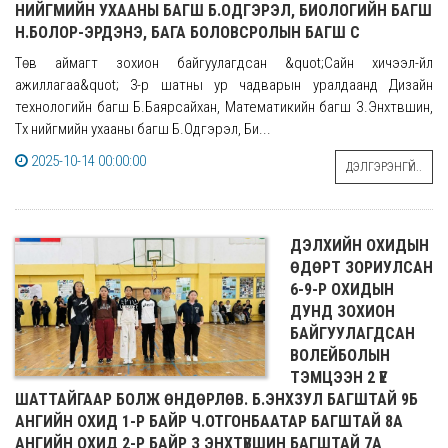
НИЙГМИЙН УХААНЫ БАГШ Б.ОДГЭРЭЛ, БИОЛОГИЙН БАГШ
Н.БОЛОР-ЭРДЭНЭ, БАГА БОЛОВСРОЛЫН БАГШ С
Төв аймагт зохион байгуулагдсан &quot;Сайн хичээл-үйл
ажиллагаа&quot; 3-р шатны ур чадварын уралдаанд Дизайн
технологийн багш Б.Баярсайхан, Математикийн багш З.Энхтүвшин,
Түүх нийгмийн ухааны багш Б.Одгэрэл, Би...
2025-10-14 00:00:00
ДЭЛГЭРЭНГҮЙ..
ДЭЛХИЙН ОХИДЫН
ӨДӨРТ ЗОРИУЛСАН
6-9-Р ОХИДЫН
ДУНД ЗОХИОН
БАЙГУУЛАГДСАН
ВОЛЕЙБОЛЫН
ТЭМЦЭЭН 2 ҮЕ
ШАТТАЙГААР БОЛЖ ӨНДӨРЛӨВ. Б.ЭНХЗУЛ БАГШТАЙ 9Б
АНГИЙН ОХИД 1-Р БАЙР Ч.ОТГОНБААТАР БАГШТАЙ 8А
АНГИЙН ОХИД 2-Р БАЙР З ЭНХТҮВШИН БАГШТАЙ 7А