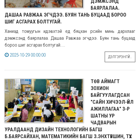
ДЭМЖСЭНД
БАЯРЛАЛАА.
ДАШАА РАВЖАА ЭГЧДЭЭ. БУЯН ТАНЬ БУЦААД БОРОО
ШИГ АСГАРАХ БОЛТУГАЙ.
Ханиад томуугын идэвхтэй үед бяцхан үрсийн минь дархлааг
дэмжсэнд баярлалаа. Дашаа Равжаа эгчдээ. Буян тань буцаад
бороо шиг асгарах болтугай....
2025-10-29 00:00:00
ДЭЛГЭРЭНГҮЙ..
ТӨВ АЙМАГТ
ЗОХИОН
БАЙГУУЛАГДСАН
"САЙН ХИЧЭЭЛ-ҮЙЛ
АЖИЛЛАГАА" 3-Р
ШАТНЫ УР
ЧАДВАРЫН
УРАЛДААНД ДИЗАЙН ТЕХНОЛОГИЙН БАГШ
Б.БАЯРСАЙХАН, МАТЕМАТИКИЙН БАГШ З.ЭНХТҮВШИН, ТҮҮХ