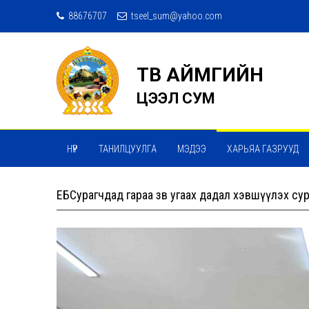
88676707
tseel_sum@yahoo.com
ТӨВ АЙМГИЙН
ЦЭЭЛ СУМ
НҮҮР
ТАНИЛЦУУЛГА
МЭДЭЭ
ХАРЬЯА ГАЗРУУД
ЕБСурагчдад гараа зөв угаах дадал хэвшүүлэх су