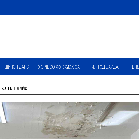
ШИЛЭН ДАНС
ХОРШОО ХӨГЖҮҮЛЭХ САН
ИЛ ТОД БАЙДАЛ
ТЕН
ргалтыг хийв