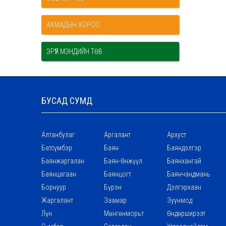
АХМАДЫН ХОРОО
ЭРҮҮЛ МЭНДИЙН ТӨВ
БУСАД СУМД
Алтанбулаг
Аргалант
Архуст
Батсүмбэр
Баян
Баяндэлгэр
Баянжаргалан
Баян-Өнжүүл
Баянхангай
Баянцагаан
Баянцогт
Баянчандмань
Борнуур
Бүрэн
Дэлгэрхаан
Жаргалант
Заамар
Зуунмод
Лүн
Мөнгөнморьт
Өндөрширээт