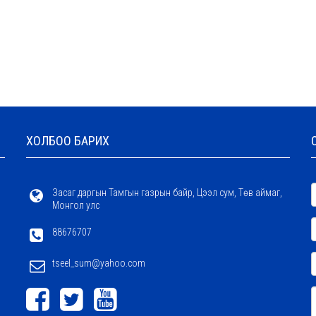
ХОЛБОО БАРИХ
Засаг даргын Тамгын газрын байр, Цээл сум, Төв аймаг,
Монгол улс
88676707
tseel_sum@yahoo.com