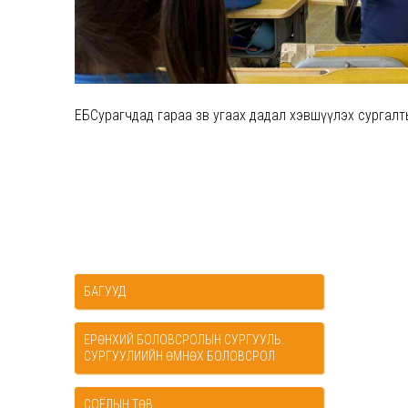
ЕБСурагчдад гараа зөв угаах дадал хэвшүүлэх сургалт
БАГУУД
ЕРӨНХИЙ БОЛОВСРОЛЫН СУРГУУЛЬ.
СУРГУУЛИИЙН ӨМНӨХ БОЛОВСРОЛ
СОЁЛЫН ТӨВ