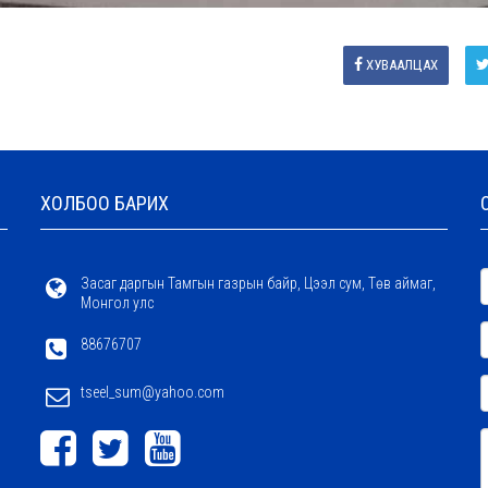
ХУВААЛЦАХ
ХОЛБОО БАРИХ
Засаг даргын Тамгын газрын байр, Цээл сум, Төв аймаг,
Монгол улс
88676707
tseel_sum@yahoo.com