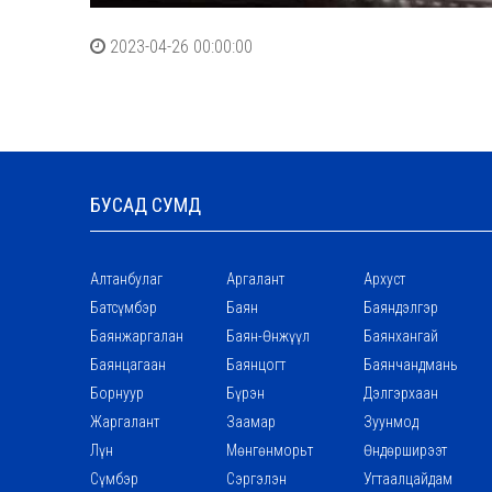
2023-04-26 00:00:00
БУСАД СУМД
Алтанбулаг
Аргалант
Архуст
Батсүмбэр
Баян
Баяндэлгэр
Баянжаргалан
Баян-Өнжүүл
Баянхангай
Баянцагаан
Баянцогт
Баянчандмань
Борнуур
Бүрэн
Дэлгэрхаан
Жаргалант
Заамар
Зуунмод
Лүн
Мөнгөнморьт
Өндөрширээт
Сүмбэр
Сэргэлэн
Угтаалцайдам