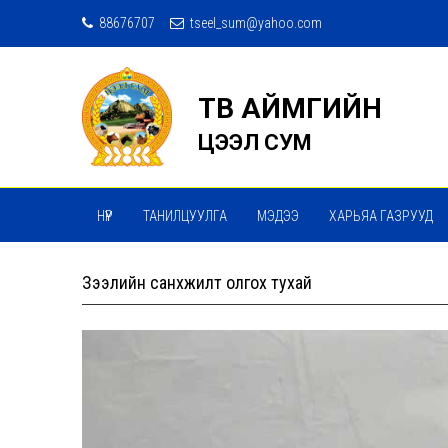
88676707
tseel_sum@yahoo.com
ТӨВ АЙМГИЙН
ЦЭЭЛ СУМ
НҮҮР
ТАНИЛЦУУЛГА
МЭДЭЭ
ХАРЬЯА ГАЗРУУД
Зээлийн санхүүжилт олгох тухай