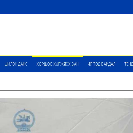
ШИЛЭН ДАНС
ХОРШОО ХӨГЖҮҮЛЭХ САН
ИЛ ТОД БАЙДАЛ
ТЕН